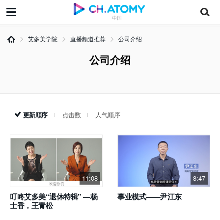
中国
艾多美学院
直播频道推荐
公司介绍
公司介绍
更新顺序
点击数
人气顺序
11:08
8:47
叮咚艾多美“退休特辑” —杨
事业模式——尹江东
士香，王青松