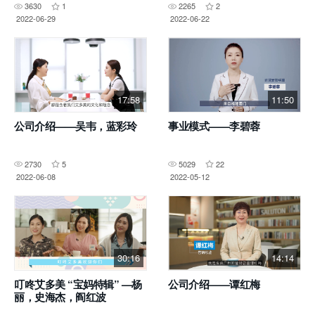
3630
1
2265
2
2022-06-29
2022-06-22
17:58
11:50
公司介绍——吴韦，蓝彩玲
事业模式——李碧蓉
2730
5
5029
22
2022-06-08
2022-05-12
30:16
14:14
叮咚艾多美 “宝妈特辑” —杨
公司介绍——谭红梅
丽，史海杰，阎红波