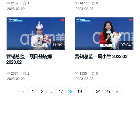
2167
1
1477
0
2023-02-22
2023-02-22
11:09
07:04
营销总监—额日登塔娜
营销总监—周小兰 2023.02
2023.02
2074
2
1555
0
2023-02-22
2023-02-22
«
1
2
...
17
18
19
...
24
25
»