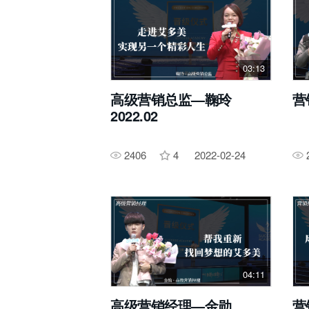
03:13
高级营销总监—鞠玲
营
2022.02
2406
4
2022-02-24
04:11
高级营销经理—金勋
营