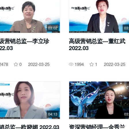
03:02
03
级营销总监—李立珍
高级营销总监—董红武
22.03
2022.03
2478
0
2022-03-25
1994
1
2022-03-25
04:13
03
销总监—欧晓媚 2022.03
资深营销经理—金秀兰