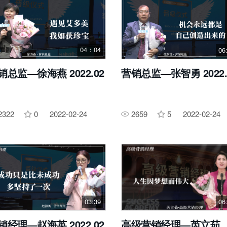
04：04
06
销总监—徐海燕 2022.02
营销总监—张智勇 2022.
2322
0
2022-02-24
2659
5
2022-02-24
03:39
06
销经理—赵海英 2022.02
高级营销经理—芮立茹