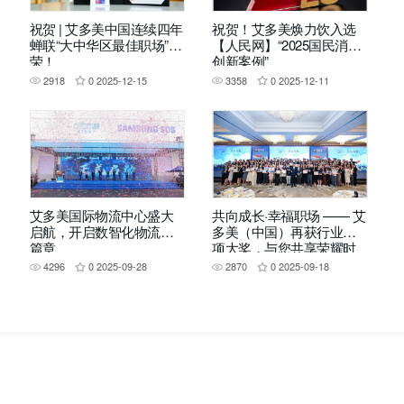
祝贺 | 艾多美中国连续四年
祝贺！艾多美焕力饮入选
蝉联“大中华区最佳职场”殊
【人民网】“2025国民消费
荣！
创新案例”
2918
0
2025-12-15
3358
0
2025-12-11
艾多美国际物流中心盛大
共向成长·幸福职场 —— 艾
启航，开启数智化物流新
多美（中国）再获行业四
篇章
项大奖，与您共享荣耀时
刻！
4296
0
2025-09-28
2870
0
2025-09-18