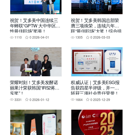
祝贺！艾多美中国连续三
祝贺！艾多美韩国总部荣
年蝉联“GPTW 大中华区女
膺三项殊荣，连续六年蝉
性最佳职场”奖项！
联“最佳职场”大奖！综合排
名Top2！
1110
0
2026-04-01
1305
0
2026-03-03
荣耀时刻！艾多美发酵诺
权威认证｜艾多美ESG报
丽果汁荣获韩国“IR52蒋英
告获四星半评级，并一举
实奖”！
斩获三项社会责任荣誉！
3331
0
2026-01-12
1664
0
2025-12-29