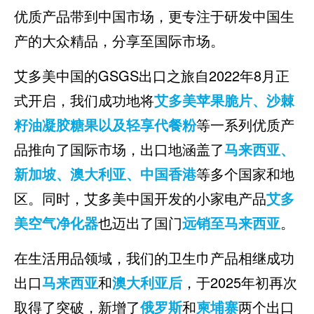
优质产品带到中国市场，更专注于研发中国生
产的大众精品，分享至国际市场。
艾多美中国的GSGS出口之旅自2022年8月正
式开启，我们成功地将
艾多美苹果脆片、沙棘
籽油凝胶糖果以及轻享代餐粉
等一系列优质产
品推向了国际市场，出口地涵盖了
马来西亚、
新加坡、澳大利亚、中国香港
等多个国家和地
区。同时，艾多美中国开发的小家电产品
艾多
美空气净化器
也迈出了国门
远销至马来西亚
。
在生活用品领域，我们的卫生巾产品相继成功
出口
马来西亚
和
澳大利亚后
，于2025年初再次
取得了突破，新增了
俄罗斯
和
柬埔寨
两个出口