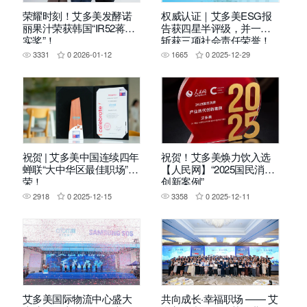
荣耀时刻！艾多美发酵诺
权威认证｜艾多美ESG报
丽果汁荣获韩国“IR52蒋英
告获四星半评级，并一举
实奖”！
斩获三项社会责任荣誉！
3331
0
2026-01-12
1665
0
2025-12-29
祝贺 | 艾多美中国连续四年
祝贺！艾多美焕力饮入选
蝉联“大中华区最佳职场”殊
【人民网】“2025国民消费
荣！
创新案例”
2918
0
2025-12-15
3358
0
2025-12-11
艾多美国际物流中心盛大
共向成长·幸福职场 —— 艾