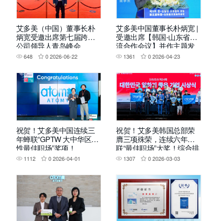
艾多美（中国）董事长朴
艾多美中国董事长朴炳宽 |
炳宽受邀出席第七届跨国
受邀出席【韩国-山东省交
公司领导人青岛峰会
流合作会议】并作主题发
言
648
0
2026-06-22
1361
0
2026-04-23
祝贺！艾多美中国连续三
祝贺！艾多美韩国总部荣
年蝉联“GPTW 大中华区女
膺三项殊荣，连续六年蝉
性最佳职场”奖项！
联“最佳职场”大奖！综合排
名Top2！
1112
0
2026-04-01
1307
0
2026-03-03