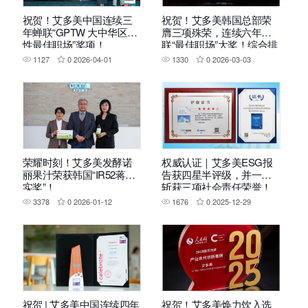
祝贺！艾多美中国连续三
祝贺！艾多美韩国总部荣
年蝉联“GPTW 大中华区女
膺三项殊荣，连续六年蝉
性最佳职场”奖项！
联“最佳职场”大奖！综合排
名Top2！
1127
0
2026-04-01
1330
0
2026-03-03
荣耀时刻！艾多美发酵诺
权威认证｜艾多美ESG报
丽果汁荣获韩国“IR52蒋英
告获四星半评级，并一举
实奖”！
斩获三项社会责任荣誉！
3378
0
2026-01-12
1676
0
2025-12-29
祝贺 | 艾多美中国连续四年
祝贺！艾多美焕力饮入选