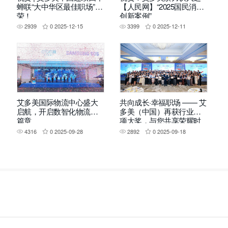
蝉联“大中华区最佳职场”殊
【人民网】“2025国民消费
荣！
创新案例”
2939
0
2025-12-15
3399
0
2025-12-11
艾多美国际物流中心盛大
共向成长·幸福职场 —— 艾
启航，开启数智化物流新
多美（中国）再获行业四
篇章
项大奖，与您共享荣耀时
刻！
4316
0
2025-09-28
2892
0
2025-09-18