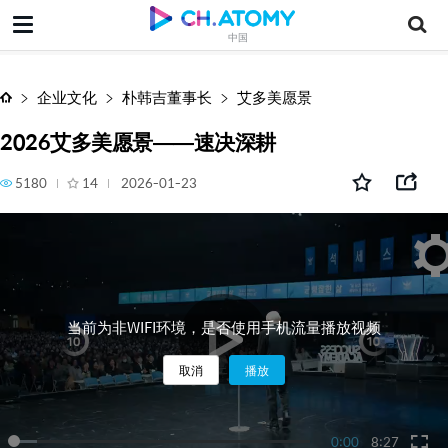
2026艾多美愿景——速决深耕
中国
企业文化
朴韩吉董事长
艾多美愿景
2026艾多美愿景——速决深耕
5180
14
2026-01-23
当前为非WIFI环境，是否使用手机流量播放视频
取消
播放
0:00
8:27