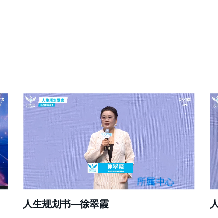
人生规划书—徐翠霞