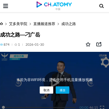
成功之路—刁广岳
中国
艾多美学院
直播频道推荐
成功之路
成功之路—刁广岳
874
1
2026-01-30
当前为非WIFI环境，是否使用手机流量播放视频
取消
播放
00:00
46:15