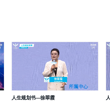
人生规划书—徐翠霞