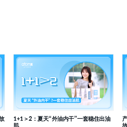
故
1+1＞2：夏天“外油内干”一套稳住出油
肌