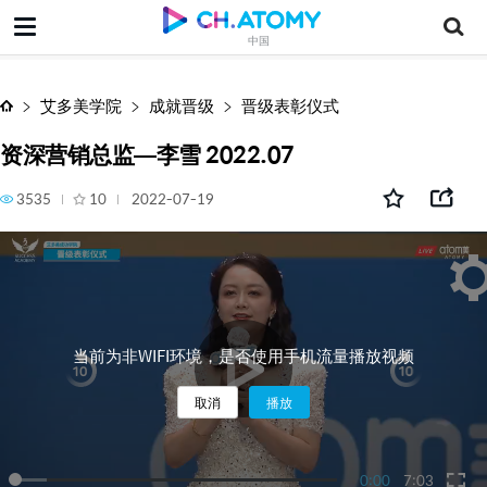
资深营销总监—李雪 2022.07
中国
艾多美学院
成就晋级
晋级表彰仪式
资深营销总监—李雪 2022.07
3535
10
2022-07-19
当前为非WIFI环境，是否使用手机流量播放视频
取消
播放
0:00
7:03