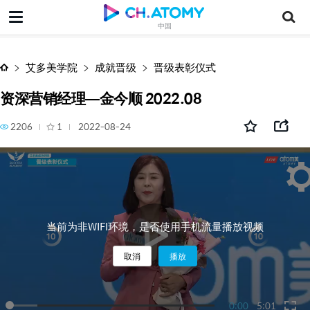
资深营销经理—金今顺 2022.08
中国
艾多美学院
成就晋级
晋级表彰仪式
资深营销经理—金今顺 2022.08
2206
1
2022-08-24
当前为非WIFI环境，是否使用手机流量播放视频
取消
播放
0:00
5:01