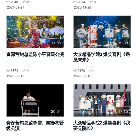
2348
2
2834
3
2024-09-27
2023-11-28
11:36
19:38
资深营销总监陈小平晋级公演
大众精品学院3 爆笑喜剧《遇
见未来》
3874
4
2170
1
2023-02-15
2023-02-15
20:51
17:15
资深营销总监李雪、陈春梅晋
大众精品学院2 爆笑喜剧《我
级公演
要见院长》