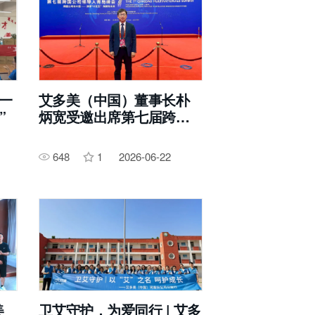
：一
艾多美（中国）董事长朴
”
炳宽受邀出席第七届跨国
公司领导人青岛峰会
648
1
2026-06-22
美
卫艾守护，为爱同行 | 艾多