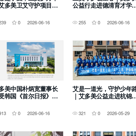
艾多美卫艾守护项目走
公益行走进德清育才学
银川月牙湖中学
校，温柔守护花季少女
239
0
2026-06-16
255
0
2026-06-16
多美中国朴炳宽董事长
艾是一道光，守护少年
受韩国《首尔日报》深
｜艾多美公益走进杭锦
专访，“优品良价”理念赢
巴拉贡学校
权威认可
913
0
2026-06-16
321
0
2026-05-29