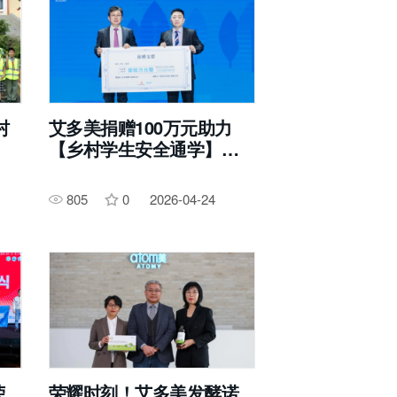
村
艾多美捐赠100万元助力
【乡村学生安全通学】，
用爱心筑牢成长防护线
805
0
2026-04-24
荣
荣耀时刻！艾多美发酵诺