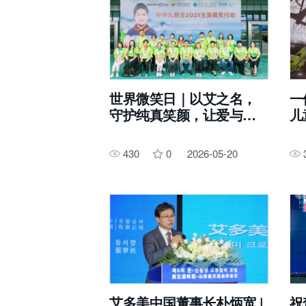
世界微笑日｜以艾之名，
一
守护纯真笑颜，让爱与微
儿
笑同行
430
0
2026-05-20
艾多美中国董事长朴炳宽 |
祝