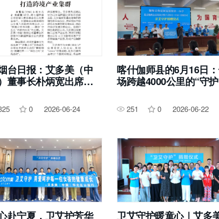
烟台日报：艾多美（中
喀什伽师县的6月16日
）董事长朴炳宽出席跨
场跨越4000公里的“守护
公司领导人青岛峰会，
造跨境产业集群】
325
0
2026-06-24
251
0
2026-06-22
心赴宁夏，卫艾护芳华
卫艾守护暖童心｜艾多