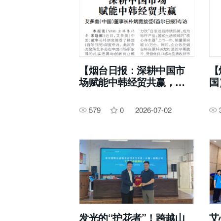
【烟台日报：深耕中国市
【
场赋能中韩经贸共赢，艾
国
多美(中国)董事长朴炳宽接
国
受《首尔日报》专访】
打
579
0
2026-07-02
发光的“护花者”！跨越山
艾