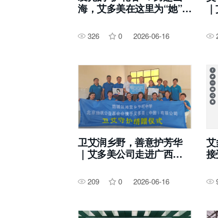
海，艾多美在这里为“她”撑
｜
起一把伞
进
326
0
2026-06-16
卫艾润乡野，善意护芳华
艾
｜艾多美公司走进广西防
接
城港市防城区滩营乡平旺
度
中学 ，守护乡村女童成长
得
209
0
2026-06-16