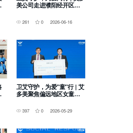
美公司走进濮阳经开区二
中，呵护女童健康成长
261
0
2026-06-16
路
卫艾守护，为爱"童"行 | 艾
旗
多美聚焦偏远地区女童健
康成长
397
0
2026-05-29