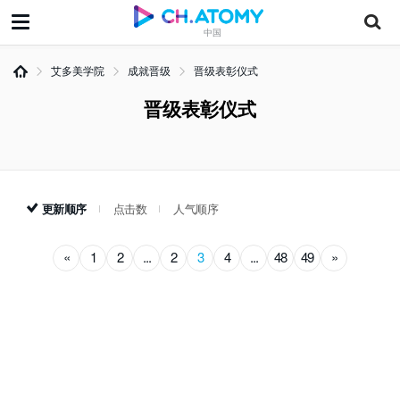
中国
艾多美学院
成就晋级
晋级表彰仪式
晋级表彰仪式
更新顺序
点击数
人气顺序
«
1
2
...
2
3
4
...
48
49
»