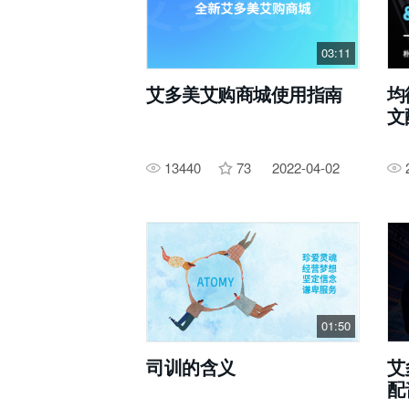
03:11
艾多美艾购商城使用指南
均
文
13440
73
2022-04-02
01:50
司训的含义
艾
配