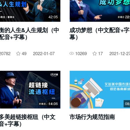
42:05
22
衡的人生&人生规划（中
成功梦想（中文配音+字
配音+字幕）
幕）
20782
49
2022-01-07
10269
17
2021-12-2
14:36
08
多美超链接枢纽（中文
市场行为规范指南
音+字幕）