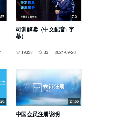
:27
17:01
司训解读（中文配音+字
幕）
7
19333
33
2021-09-26
:20
24:55
中国会员注册说明