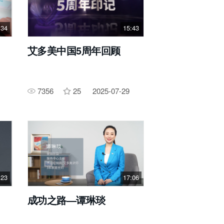
:34
15:43
艾多美中国5周年回顾
7356
25
2025-07-29
:23
17:06
成功之路—谭琳琰