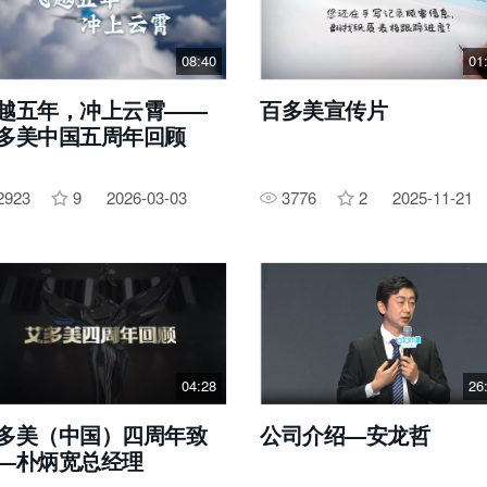
08:40
01
越五年，冲上云霄——
百多美宣传片
多美中国五周年回顾
2923
9
2026-03-03
3776
2
2025-11-21
04:28
26
多美（中国）四周年致
公司介绍—安龙哲
—朴炳宽总经理