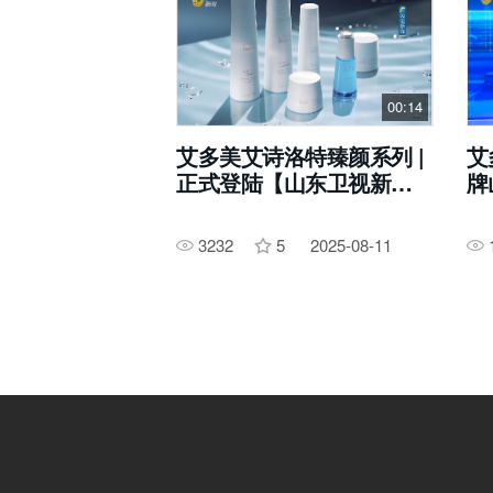
00:14
艾多美艾诗洛特臻颜系列 |
艾
正式登陆【山东卫视新闻
牌
频道】
业
3232
5
2025-08-11