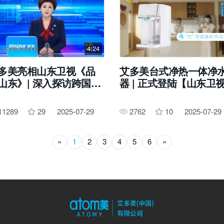
4:24
多美亮相山东卫视《品
艾多美台式净热一体净
山东》| 深入探访跨国企
器 | 正式登陆【山东卫
的“中国答案”
闻频道】
11289
29
2025-07-29
2762
10
2025-07-29
«
1
2
3
4
5
6
»