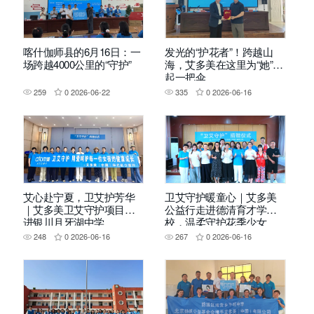
喀什伽师县的6月16日：一
发光的“护花者”！跨越山
场跨越4000公里的“守护”
海，艾多美在这里为“她”撑
起一把伞
259
0
2026-06-22
335
0
2026-06-16
艾心赴宁夏，卫艾护芳华
卫艾守护暖童心｜艾多美
｜艾多美卫艾守护项目走
公益行走进德清育才学
进银川月牙湖中学
校，温柔守护花季少女
248
0
2026-06-16
267
0
2026-06-16