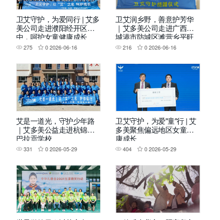
卫艾守护，为爱同行 | 艾多
卫艾润乡野，善意护芳华
美公司走进濮阳经开区二
｜艾多美公司走进广西防
中，呵护女童健康成长
城港市防城区滩营乡平旺
中学 ，守护乡村女童成长
275
0
2026-06-16
216
0
2026-06-16
艾是一道光，守护少年路
卫艾守护，为爱"童"行 | 艾
｜艾多美公益走进杭锦旗
多美聚焦偏远地区女童健
巴拉贡学校
康成长
331
0
2026-05-29
404
0
2026-05-29