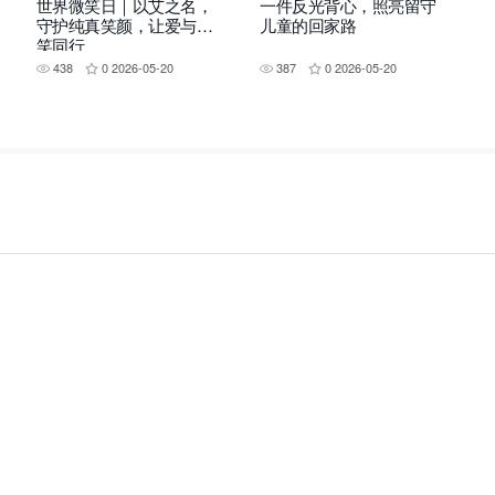
世界微笑日｜以艾之名，
一件反光背心，照亮留守
守护纯真笑颜，让爱与微
儿童的回家路
笑同行
438
0
2026-05-20
387
0
2026-05-20