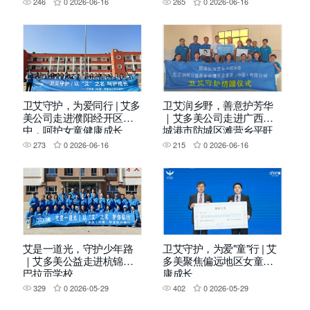
246
0
2026-06-16
265
0
2026-06-16
卫艾守护，为爱同行 | 艾多
卫艾润乡野，善意护芳华
美公司走进濮阳经开区二
｜艾多美公司走进广西防
中，呵护女童健康成长
城港市防城区滩营乡平旺
中学 ，守护乡村女童成长
273
0
2026-06-16
215
0
2026-06-16
艾是一道光，守护少年路
卫艾守护，为爱"童"行 | 艾
｜艾多美公益走进杭锦旗
多美聚焦偏远地区女童健
巴拉贡学校
康成长
329
0
2026-05-29
402
0
2026-05-29