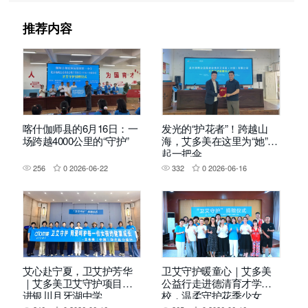
推荐内容
喀什伽师县的6月16日：一
发光的“护花者”！跨越山
场跨越4000公里的“守护”
海，艾多美在这里为“她”撑
起一把伞
256
0
2026-06-22
332
0
2026-06-16
艾心赴宁夏，卫艾护芳华
卫艾守护暖童心｜艾多美
｜艾多美卫艾守护项目走
公益行走进德清育才学
进银川月牙湖中学
校，温柔守护花季少女