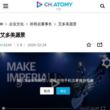
艾多美愿景
中国
企业文化
朴韩吉董事长
艾多美愿景
艾多美愿景
6144
8
2024-12-24
当前为非WIFI环境，是否使用手机流量播放视频
取消
播放
00:00
16:29