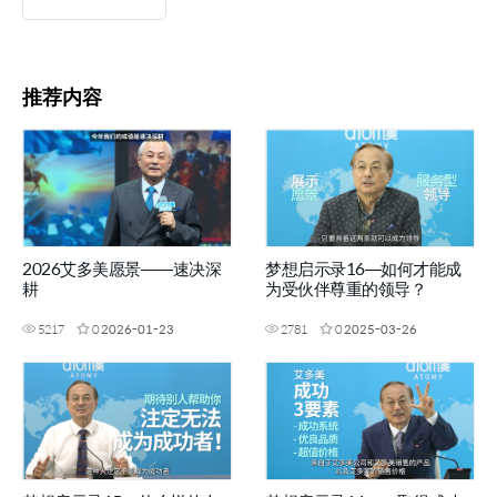
推荐内容
2026艾多美愿景——速决深
梦想启示录16—如何才能成
耕
为受伙伴尊重的领导？
5217
0
2026-01-23
2781
0
2025-03-26