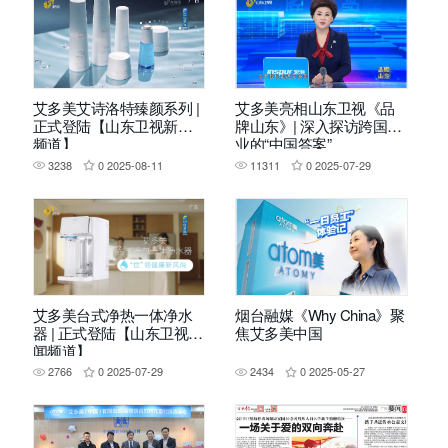
艾多美艾诗洛特臻颜系列 |
艾多美亮相山东卫视《品
正式登陆【山东卫视新闻
牌山东》| 深入探访跨国企
频道】
业的“中国答案”
3238
0
2025-08-11
11311
0
2025-07-29
艾多美台式净热一体净水
烟台融媒《Why China》聚
器 | 正式登陆【山东卫视新
焦艾多美中国
闻频道】
2766
0
2025-07-29
2434
0
2025-05-27