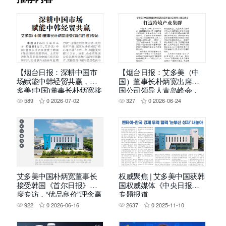
【烟台日报：深耕中国市
【烟台日报：艾多美（中
场赋能中韩经贸共赢，艾
国）董事长朴炳宽出席跨
多美(中国)董事长朴炳宽接
国公司领导人青岛峰会，
受《首尔日报》专访】
打造跨境产业集群】
589
0
2026-07-02
327
0
2026-06-24
艾多美中国朴炳宽董事长
权威聚焦 | 艾多美中国获韩
接受韩国《首尔日报》深
国权威媒体《中央日报》
度专访，“优品良价”理念赢
专题报道
得权威认可
922
0
2026-06-16
2637
0
2025-11-10