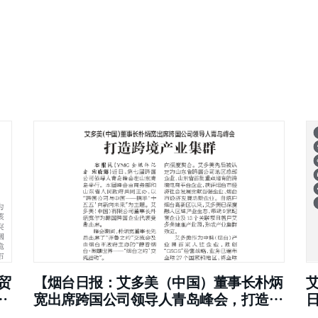
贸
【烟台日报：艾多美（中国）董事长朴炳
宽出席跨国公司领导人青岛峰会，打造跨
境产业集群】