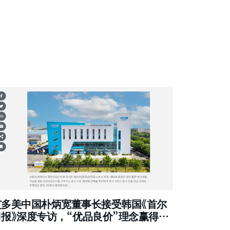
艾多美中国朴炳宽董事长接受韩国《首尔
日报》深度专访，“优品良价”理念赢得权
威认可